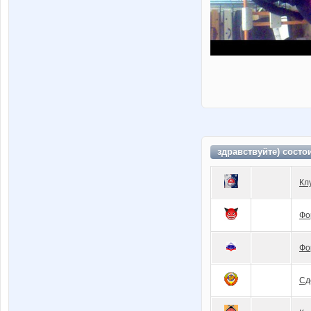
здравствуйте) состо
Кл
Фо
Фо
Сд