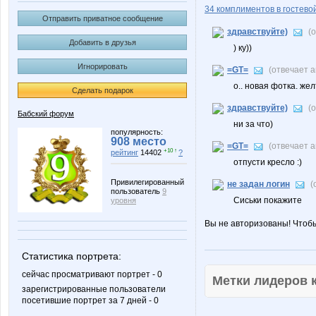
34 комплиментов в гостевой
Отправить приватное сообщение
здравствуйте)
(
Добавить в друзья
) ку))
Игнорировать
=GT=
(отвечает 
о.. новая фотка. желт
Сделать подарок
здравствуйте)
(
Бабский форум
ни за что)
популярность:
908 место
=GT=
(отвечает 
+10 ↑
рейтинг
14402
?
отпусти кресло :)
Привилегированный
не задан логин
(
пользователь
9
Сиськи покажите
уровня
Вы не авторизованы! Чтоб
Статистика портрета:
сейчас просматривают портрет - 0
Метки лидеров
зарегистрированные пользователи
посетившие портрет за 7 дней - 0