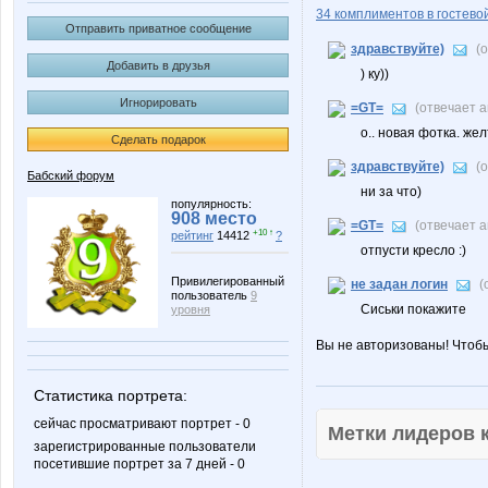
34 комплиментов в гостевой
Отправить приватное сообщение
здравствуйте)
(
Добавить в друзья
) ку))
Игнорировать
=GT=
(отвечает 
о.. новая фотка. желт
Сделать подарок
здравствуйте)
(
Бабский форум
ни за что)
популярность:
908 место
=GT=
(отвечает 
+10 ↑
рейтинг
14412
?
отпусти кресло :)
Привилегированный
не задан логин
(
пользователь
9
Сиськи покажите
уровня
Вы не авторизованы! Чтоб
Статистика портрета:
сейчас просматривают портрет - 0
Метки лидеров
зарегистрированные пользователи
посетившие портрет за 7 дней - 0