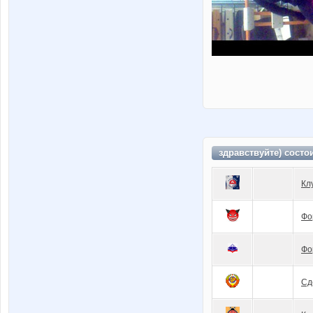
здравствуйте) состо
Кл
Фо
Фо
Сд